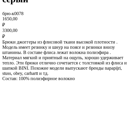
брю-к0078
1650,00
₽
3300,00
₽
Брюки джоггеры из флисовой ткани высокой плотности .
Модель имеет резинку и шнур на поясе и резинки внизу
штанины. В составе флиса лежат волокна полиэфира .
Материал мягкий и приятный на ощупь, хорошо удерживает
тепло. Эти брюки отлично сочетается с толстовкой из флиса и
шапкой BINI. Похожие модели выпускают бренды napapijri,
stuss, obey, carhartt и тд.
Состав: 100% полиэфирное волокно